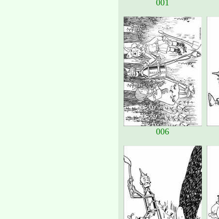
001
006