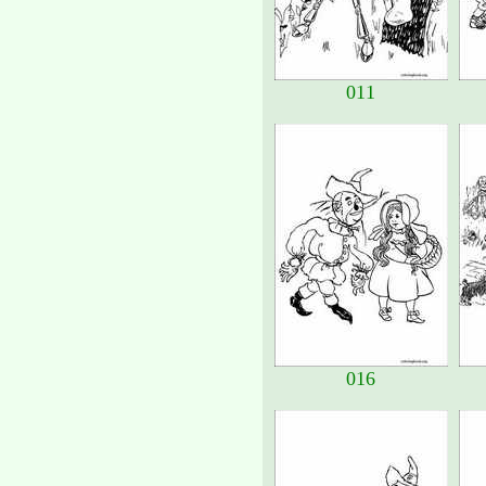
011
016