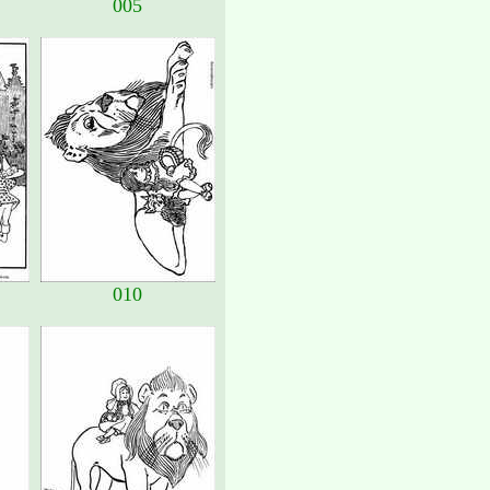
005
010