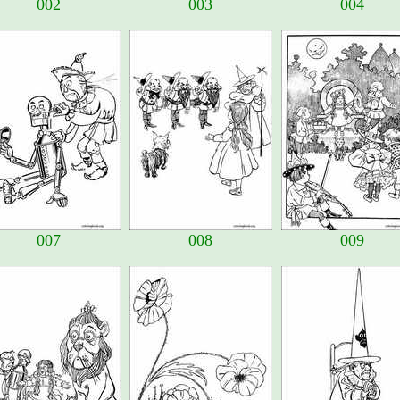
002
003
004
007
008
009