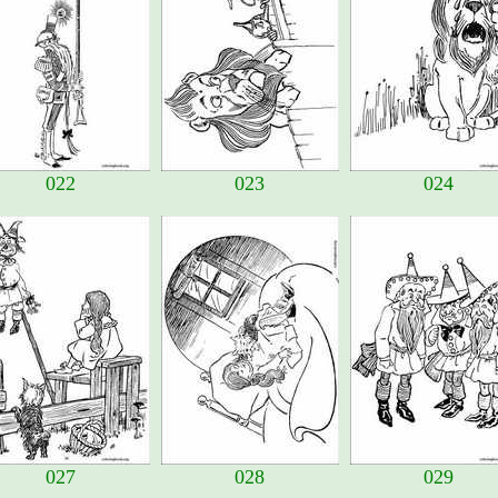
022
023
024
027
028
029