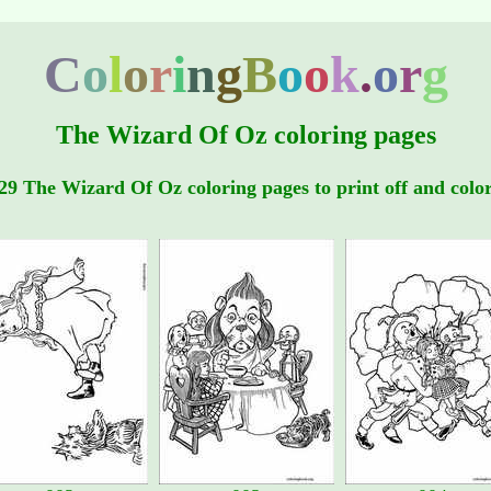
C
o
l
o
r
i
n
g
B
o
o
k
.
o
r
g
The Wizard Of Oz coloring pages
29 The Wizard Of Oz coloring pages to print off and colo