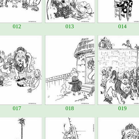
012
013
014
017
018
019