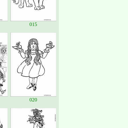
015
020