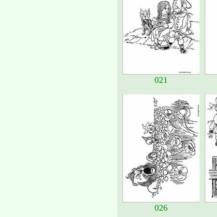
021
026