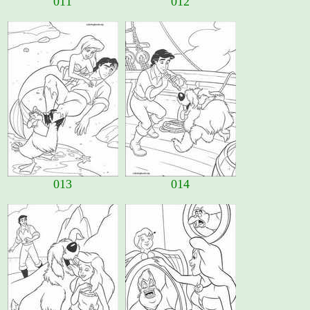
011
012
013
014