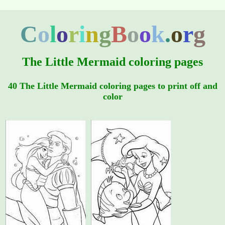
C
o
l
o
r
i
n
g
B
o
o
k
.
o
r
g
The Little Mermaid coloring pages
40 The Little Mermaid coloring pages to print off and
color