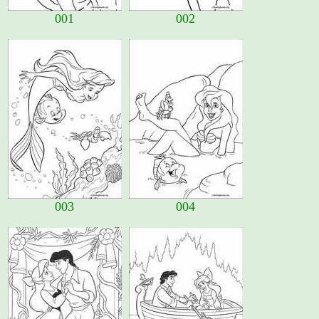
001
002
003
004