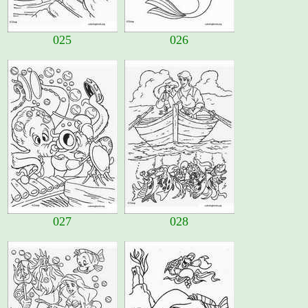
025
026
027
028