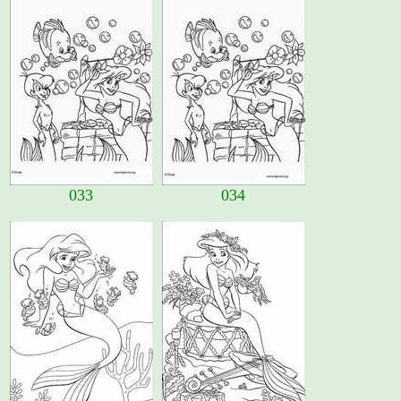
033
034