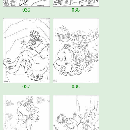
035
036
037
038