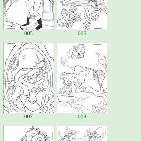
005
006
007
008