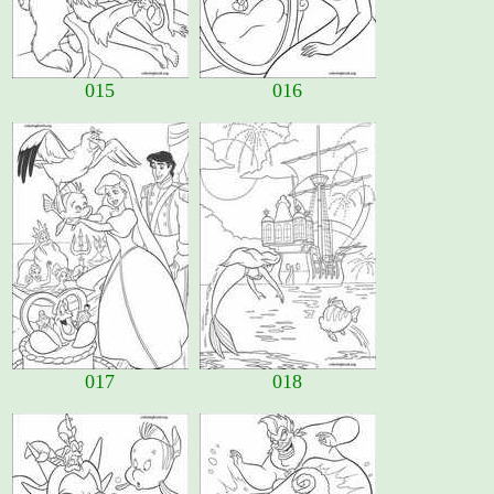
015
016
017
018