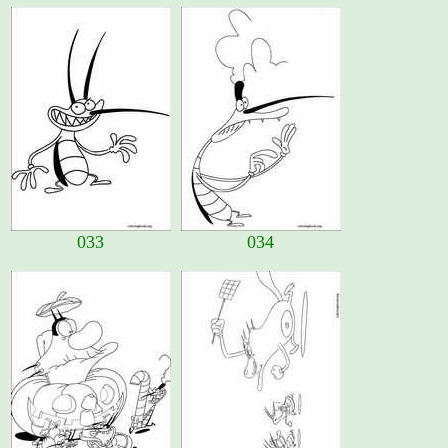
033
034