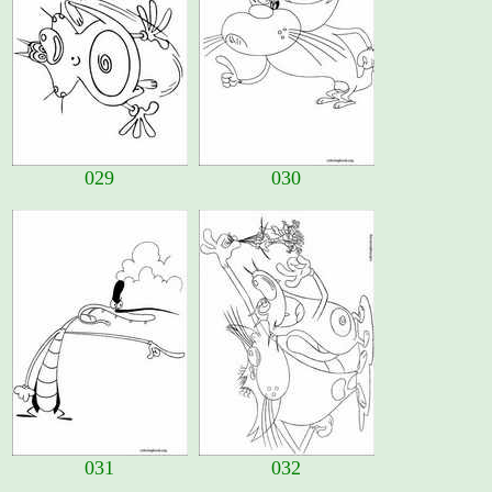
029
030
031
032