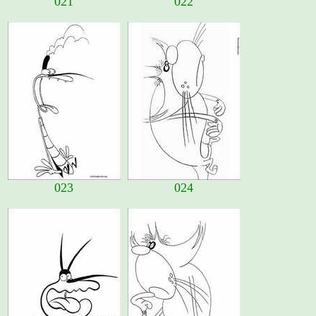
021
022
023
024