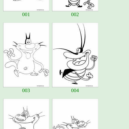
001
002
003
004