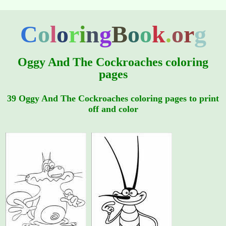
C
o
l
o
r
i
n
g
B
o
o
k
.
o
r
g
Oggy And The Cockroaches coloring
pages
39 Oggy And The Cockroaches coloring pages to print
off and color