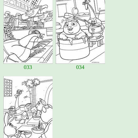
033
034