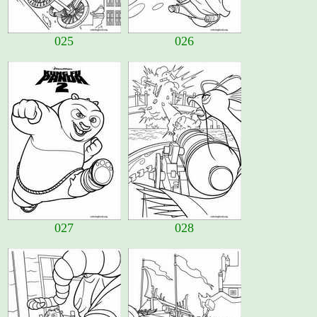
025
026
027
028