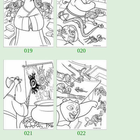
019
020
021
022