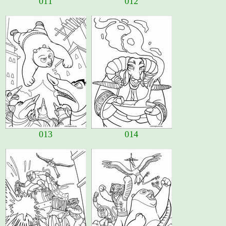
011
012
013
014