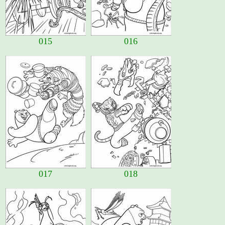
015
016
017
018