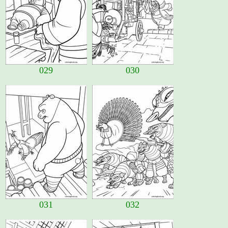
029
030
031
032