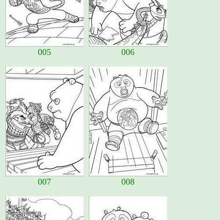
005
006
007
008