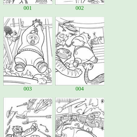
001
002
003
004