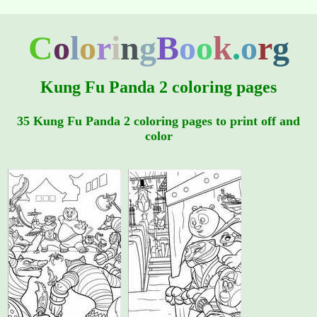
C
o
l
o
r
i
n
g
B
o
o
k
.
o
r
g
Kung Fu Panda 2 coloring pages
35 Kung Fu Panda 2 coloring pages to print off and
color