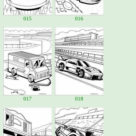
015
016
017
018