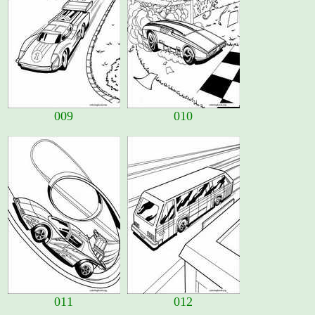
009
010
011
012