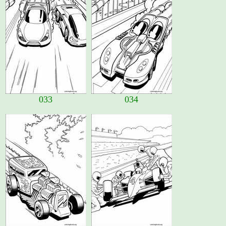
033
034