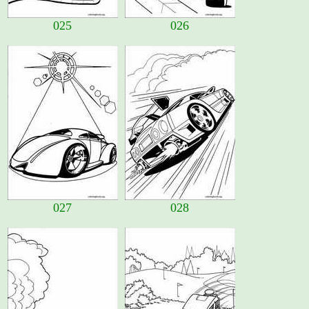
025
026
027
028