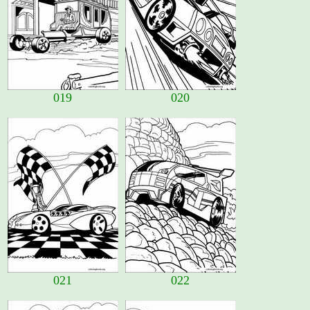
019
020
021
022