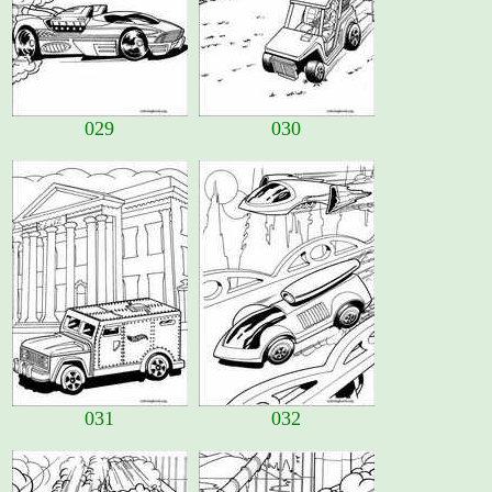
029
030
031
032