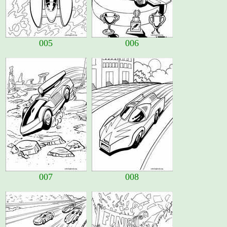
005
006
007
008