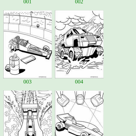
001
002
003
004