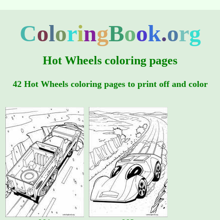
C
o
l
o
r
i
n
g
B
o
o
k
.
o
r
g
Hot Wheels coloring pages
42 Hot Wheels coloring pages to print off and color