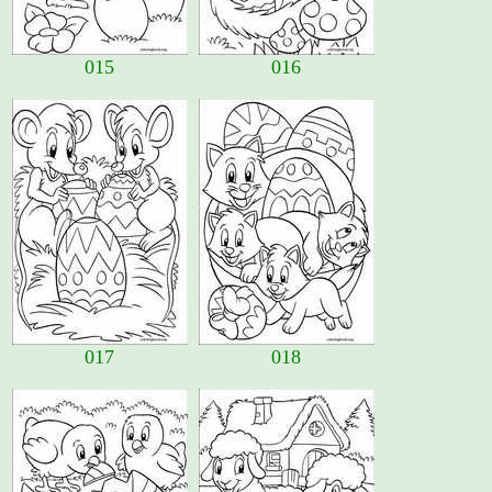
015
016
017
018