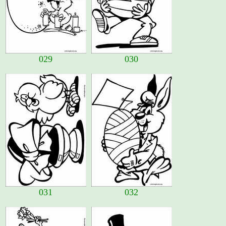
029
030
031
032