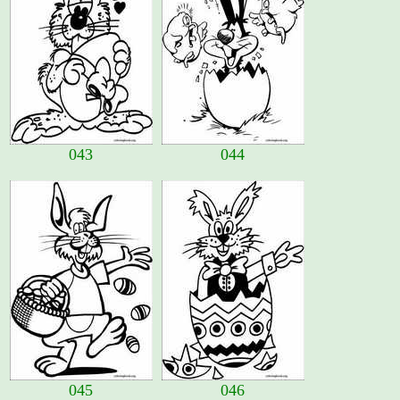
043
044
045
046