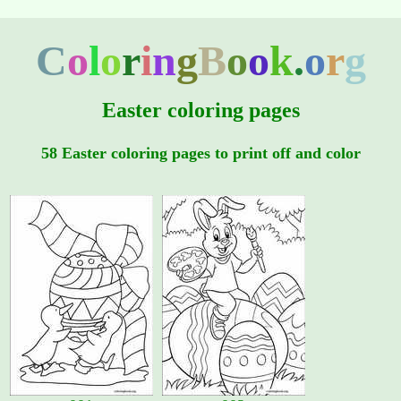
C
o
l
o
r
i
n
g
B
o
o
k
.
o
r
g
Easter coloring pages
58 Easter coloring pages to print off and color