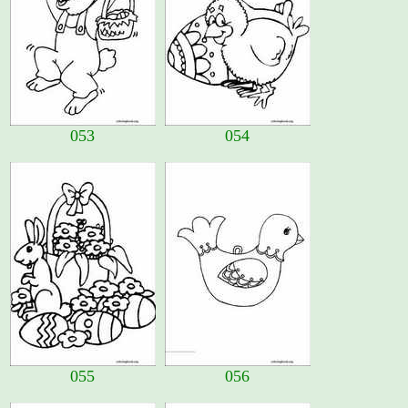
053
054
055
056