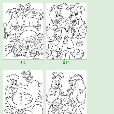
013
014