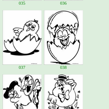
035
036
037
038