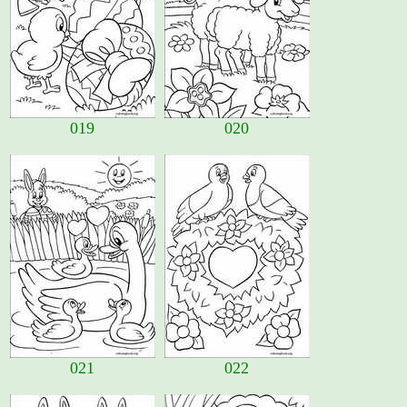
019
020
021
022