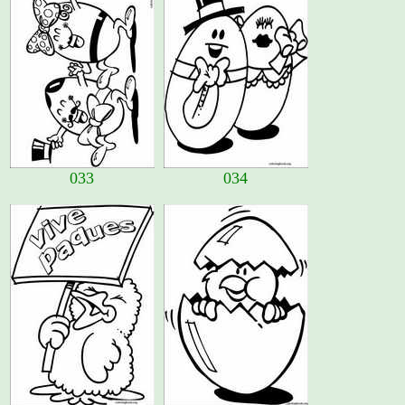
033
034