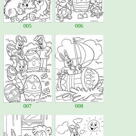
005
006
007
008