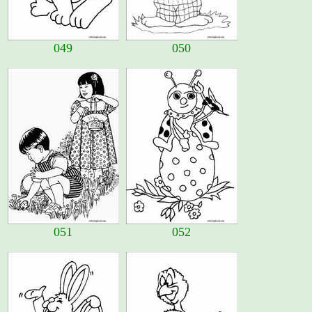
049
050
051
052