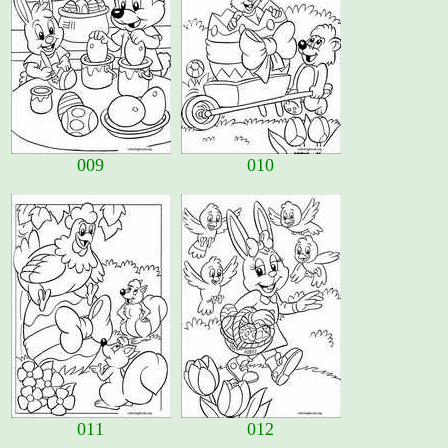
009
010
011
012