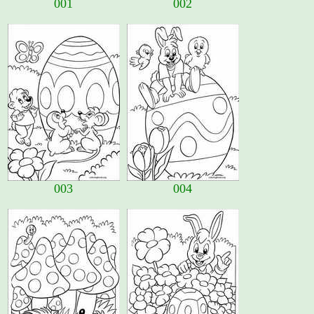
001
002
003
004