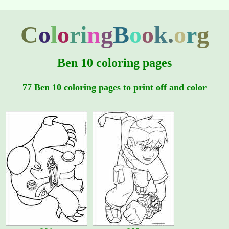
C
o
l
o
r
i
n
g
B
o
o
k
.
o
r
g
Ben 10 coloring pages
77 Ben 10 coloring pages to print off and color