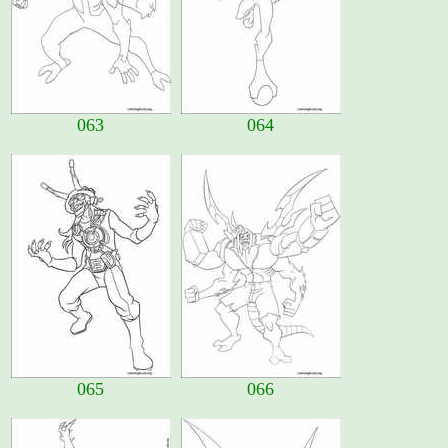
063
064
065
066