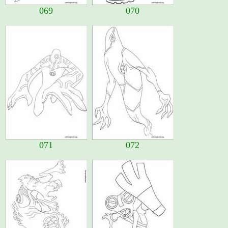
069
070
071
072