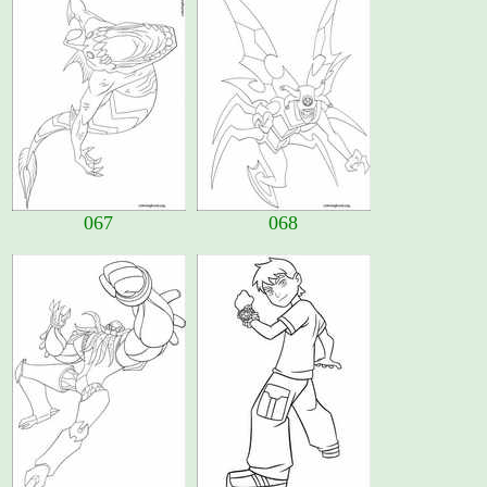
067
068