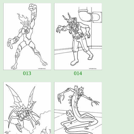
013
014