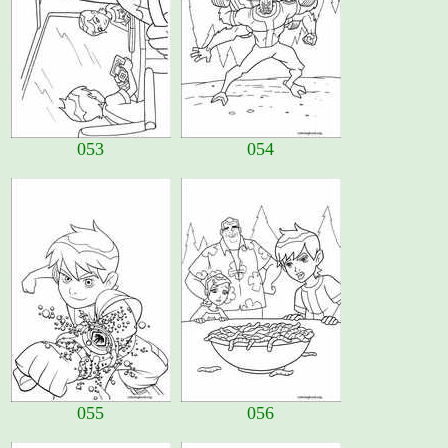
053
054
055
056