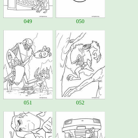
049
050
051
052