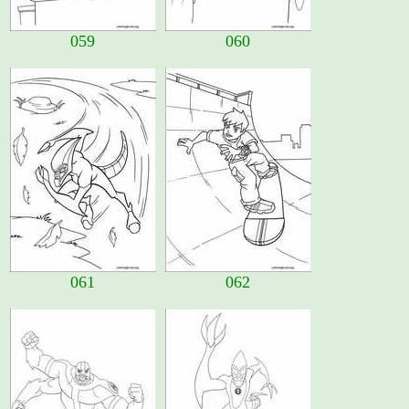
059
060
061
062