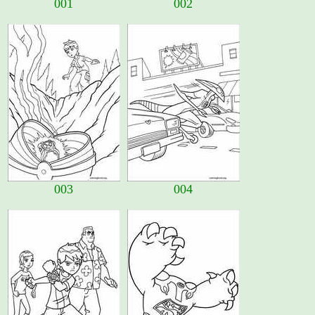
001
002
003
004