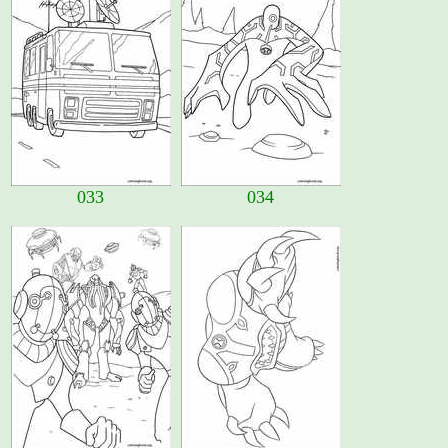
033
034