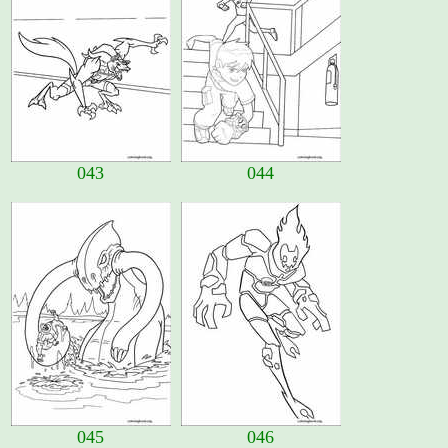
043
044
045
046