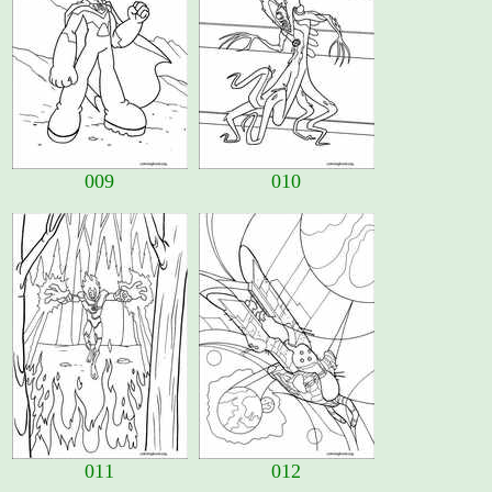
009
010
011
012