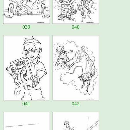
039
040
041
042