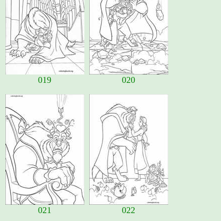
019
020
021
022