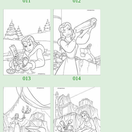
011
012
013
014