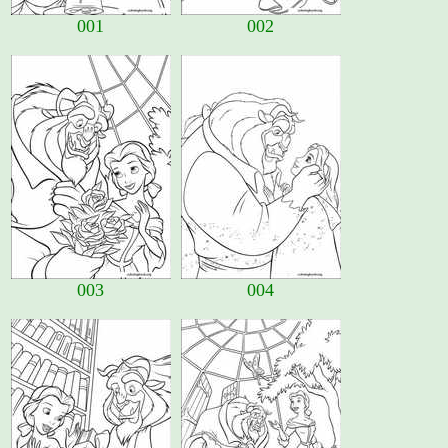
001
002
003
004