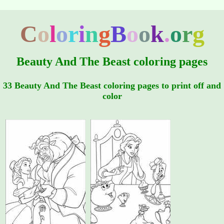
C
o
l
o
r
i
n
g
B
o
o
k
.
o
r
g
Beauty And The Beast coloring pages
33 Beauty And The Beast coloring pages to print off and
color