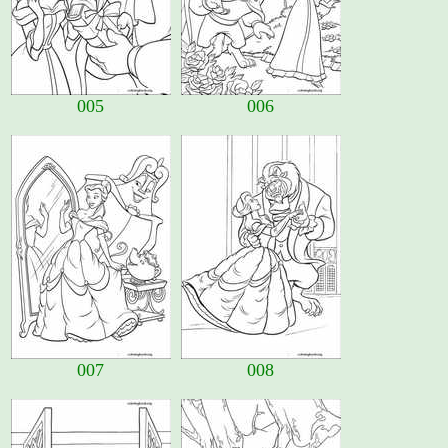
005
006
007
008