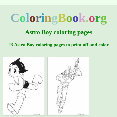
C
o
l
o
r
i
n
g
B
o
o
k
.
o
r
g
Astro Boy coloring pages
23 Astro Boy coloring pages to print off and color