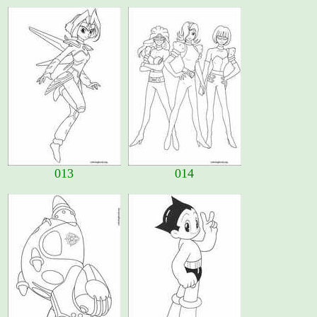
013
014