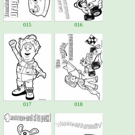
015
016
017
018