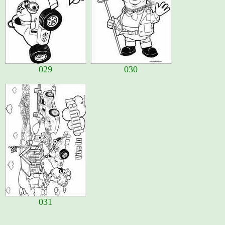
029
030
031