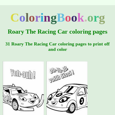
C
o
l
o
r
i
n
g
B
o
o
k
.
o
r
g
Roary The Racing Car coloring pages
31 Roary The Racing Car coloring pages to print off
and color