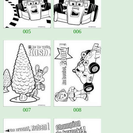
005
006
007
008