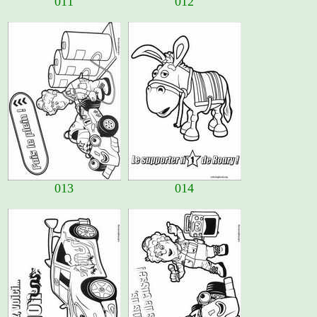
011
012
013
014