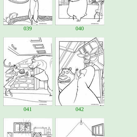
039
040
041
042