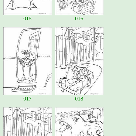
015
016
017
018