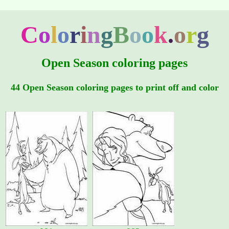
C
o
l
o
r
i
n
g
B
o
o
k
.
o
r
g
Open Season coloring pages
44 Open Season coloring pages to print off and color