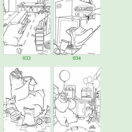
033
034