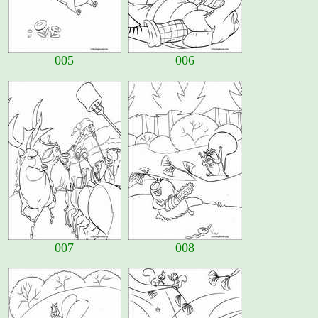
005
006
007
008