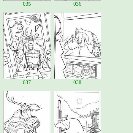
035
036
037
038