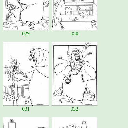
029
030
031
032