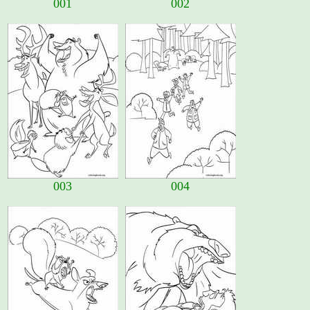
001
002
003
004