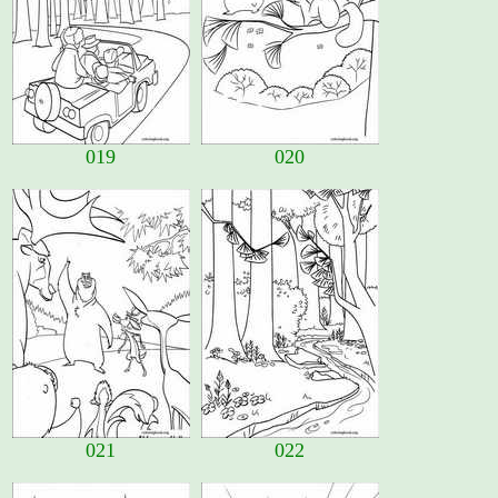
019
020
021
022